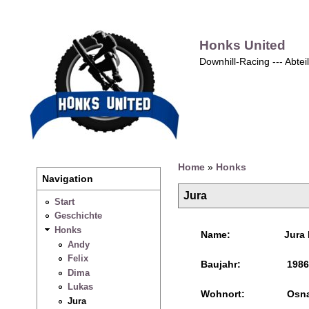
Honks United
Downhill-Racing --- Abte
Home
»
Honks
Navigation
Jura
Start
Geschichte
Honks
Name:
Jura
Andy
Felix
Baujahr:
1986
Dima
Lukas
Wohnort:
Osna
Jura