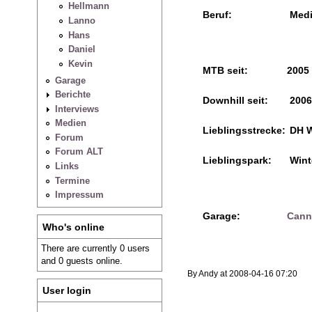
Hellmann
Beruf:
Medi
Lanno
Hans
Daniel
Kevin
MTB seit:
2005
Garage
Berichte
Downhill seit:
2006
Interviews
Medien
Lieblingsstrecke:
DH W
Forum
Forum ALT
Lieblingspark:
Wint
Links
Termine
Impressum
Garage:
Cann
Who's online
There are currently 0 users
and 0 guests online.
By Andy at 2008-04-16 07:20
User login